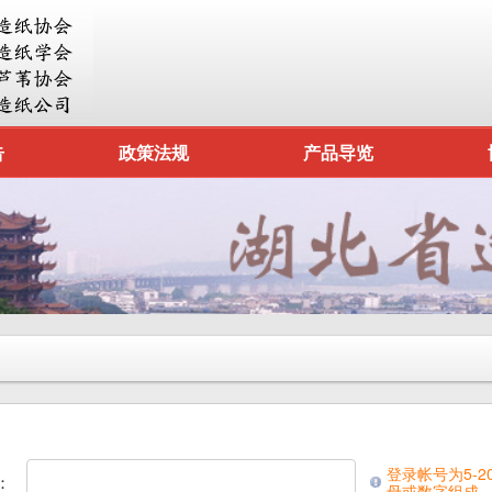
告
政策法规
产品导览
登录帐号为5-2
：
母或数字组成