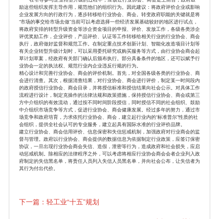
励这些组织发挥主导作用，规范他们的组织行为。因此建议：将政府评价企业或影响
企业发展方向的行政行为，逐步转移给行业协会、商会。转变政府职能的关键就是将
“市场的事交给市场去做”当前可以考虑选择一些经济发展基础较好的地区进行试点，
将政府安排的转型升级资金等涉企资金项目的申报、评价、发放工作，各级各类涉企
评优奖励工作，企业评价，产品评价、认证等工作转移给相关行业的行业协会、商会
执行，政府做好监督和规范工作。在制定重点技术创新计划、智能化改造项目计划等
有关企业转型升级计划时，可以采用委托研究或购买服务等方式，由行业协会商会起
草计划草案，经政府有关部门确认后颁布执行。部分具备条件的地区，还可以赋予行
业协会一定的执法权、规范行业内企业违反行规的行为。
精心设计和完善行业协会、商会的评价机制。首先，对全国各级各类的行业协会、商
会进行清查。其次，根据清查结果，对行业协会、商会进行评价，制定某一时间段内
的政府授信行业协会、商会目录，并将授信标准和授信结果向社会公示。对具体工作
流程进行设计，制定克操作的法律法规和政策措施，保持授信行业协会、商会或第三
方中介组织的有效流动，通过按不同时间阶段授信，同时授信不同的社会组织、鼓励
中介组织市场竞争等方式，促进行业协会、商会健康发展。经过多年的努力，通过市
场竞争和政府培育，力求依托行业协会、商会，建立起行业内的“标准普尔”性质的社
会组织，提供全社会认可的专业服务，建立起具有国际水准的行业评价品牌。
建立行业协会、商会信用评价、信息保密和失信惩戒机制，加强政府对行业商会的监
督与管理。政府以行业协会、商会提供的数据信息为依据制定行业政策，应签订保密
协议，一旦出现行业协会商会失信、造假，泄密等行为，造成政府和社会损失，应启
动惩戒机制。除相应的法律程序之外，可以考虑将相应行业协会商会会者企业列入政
府制定的失信黑名单，将责任人员列入失信人员黑名单，并向社会公布，让失信者为
其行为付出代价。
下一篇：轻工业“十五”规划