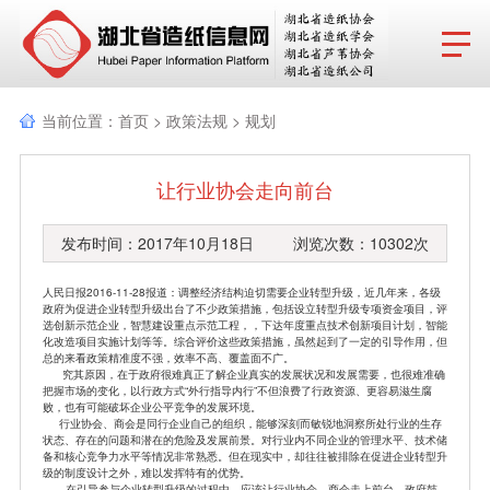
网站首页
当前位置：
首页
>
政策法规
>
规划
协会动态
让行业协会走向前台
行业报告
发布时间：2017年10月18日 浏览次数：10302次
政策法规
人民日报2016-11-28报道：调整经济结构迫切需要企业转型升级，近几年来，各级
产品导览
政府为促进企业转型升级出台了不少政策措施，包括设立转型升级专项资金项目，评
选创新示范企业，智慧建设重点示范工程，，下达年度重点技术创新项目计划，智能
化改造项目实施计划等等。综合评价这些政策措施，虽然起到了一定的引导作用，但
协会成员
总的来看政策精准度不强，效率不高、覆盖面不广。
究其原因，在于政府很难真正了解企业真实的发展状况和发展需要，也很难准确
把握市场的变化，以行政方式“外行指导内行”不但浪费了行政资源、更容易滋生腐
分支机构
败，也有可能破坏企业公平竞争的发展环境。
行业协会、商会是同行企业自己的组织，能够深刻而敏锐地洞察所处行业的生存
状态、存在的问题和潜在的危险及发展前景。对行业内不同企业的管理水平、技术储
行业动态
备和核心竞争力水平等情况非常熟悉。但在现实中，却往往被排除在促进企业转型升
级的制度设计之外，难以发挥特有的优势。
在引导参与企业转型升级的过程中，应该让行业协会、商会走上前台，政府鼓