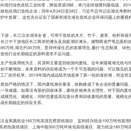
向现代绿色造纸工业转变，降低资源消耗，将污染排放降到最低值。201
就包括我们造纸企业；同年4月24日至28日，习近平总书记在湖北考察
护中发展”。这也充分证实了国家和湖北省在造纸企业环保问题上的重视
中下游，长江汉水润泽全省，可用于造纸的木片、竹子、麦草、秸秆和荻苇
长江中下游地区长江两岸的滩头及洞庭湖区滩头。湘鄂两省芦苇总面积在19
南约90万吨,湖北约30万吨。坚持环保生态的发展理念,履行“生态制浆、
了造纸行业长期稳定的原料需求不足问题。
以生产包装用纸为主，其原料主要是回收国内废纸。近年来随着湖北纸与
目的不断增加，未来原料的供应将成为一个不可忽视的问题。可以预见的
工厂的开机率。2019年国内成品纸市场迎来了新一轮的涨价潮，而这背
策愈加严格的情况下，国内废纸身价暴涨，收购难成了各企业的普遍问题
统一等难题。如果没有新的回收体系，废纸价格将失去理性。对于国内废
形成规范化、规模化；同时也要提高垃圾分类和回收废纸的质量。规模化
形成长期稳定的供应关系。
汉金凤凰纸业160万吨高强瓦楞原纸项目、监利祥兴纸业100万吨包装用
吨高档包装纸项目、上海中能300万吨环保包装纸项目、晨力纸业180万