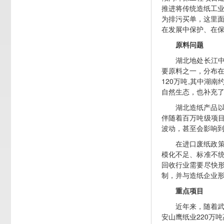
推进将传统造纸工业
为排污买单，这里面
在发展中保护、在保
原料问题
湖北地处长江
要原料之一，分布在
120万吨,其中湖
自然生态，也补充
湖北造纸产品
伴随着百万吨级项
波动，甚至会影响到
在进口废纸政
模化不足、标准不
回收行业需要尽快
制，并与造纸企业
重点项目
近年来，随着武
安山鹰纸业220万