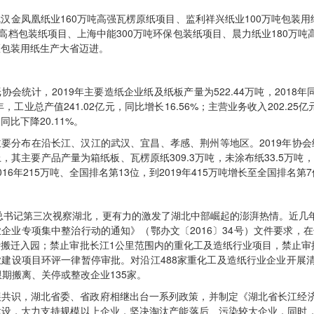
汉金凤凰纸业160万吨高强瓦楞原纸项目、监利祥兴纸业100万吨包装用
吨高档包装纸项目、上海中能300万吨环保包装纸项目、晨力纸业180万
区包装用纸生产大省迈进。
会统计，2019年主要造纸企业纸及纸板产量为522.44万吨，2018年同期
，工业总产值241.02亿元，同比增长16.56%；主营业务收入202.25亿
同比下降20.11%。
要分布在沿长江、汉江的武汉、宜昌、孝感、荆州等地区。2019年协会统
上，其主要产品产量为箱纸板、瓦楞原纸309.3万吨，未涂布纸33.5万
16年215万吨、全国排名第13位，到2019年415万吨增长至全国排名
平总书记第三次视察湖北，更有力的激发了湖北中部崛起的澎湃热情。近
企业专项集中整治行动的通知》（鄂办文〔2016〕34号）文件要求，在
搬迁入园；禁止审批长江1公里范围内的重化工及造纸行业项目，禁止审
建设项目环评一律暂停审批。对沿江488家重化工及造纸行业企业开展
限期搬离、关停或整改企业135家。
展共识，湖北省委、省政府相继出台一系列政策，并制定《湖北省长江经
建设，大力支持规模以上企业，坚决淘汰产能落后、污染较大企业，同时