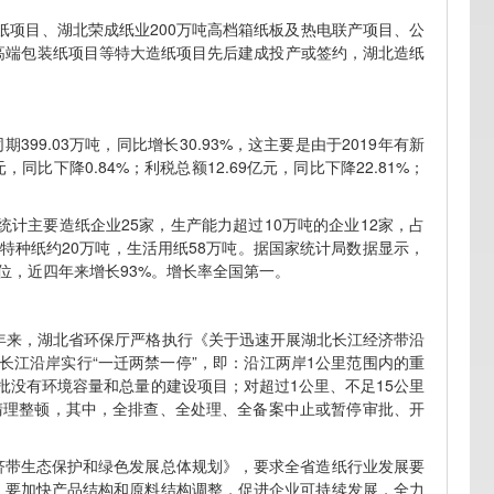
纸项目、湖北荣成纸业200万吨高档箱纸板及热电联产项目、公
吨高端包装纸项目等特大造纸项目先后建成投产或签约，湖北造纸
399.03万吨，同比增长30.93%，这主要是由于2019年有新
元，同比下降0.84%；利税总额12.69亿元，同比下降22.81%；
计主要造纸企业25家，生产能力超过10万吨的企业12家，占
吨，特种纸约20万吨，生活用纸58万吨。据国家统计局数据显示，
第7位，近四年来增长93%。增长率全国第一。
几年来，湖北省环保厅严格执行《关于迅速开展湖北长江经济带沿
长江沿岸实行“一迁两禁一停”，即：沿江两岸1公里范围内的重
批没有环境容量和总量的建设项目；对超过1公里、不足15公里
清理整顿，其中，全排查、全处理、全备案中止或暂停审批、开
济带生态保护和绿色发展总体规划》，要求全省造纸行业发展要
，要加快产品结构和原料结构调整，促进企业可持续发展，全力