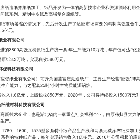
废纸造纸并集纸加工、纸品开发为一体的高新技术企业和资源循环利用企业。
新闻纸系列、精制牛皮纸及高强复合原纸等。
闻纸市场萎缩的情况下，先后开发生产了适应市场需要的精制高强复合牛皮
.5亿元。
纸业有限公司
进的3800高强瓦楞原纸生产线一条,年生产能力10万吨，年产值可达2
楞原纸3.3万吨，实现税收580万元。
环保科技有限公司
应强纸业有限公司）前身为国营官庄湖造纸厂，主要生产经营“应强”牌高强瓦
吨生产能力，与之配套25吨/小时生物质能源锅炉。
销售收入1.8亿元，上缴税收850万元。2020年，公司将持续投入1500
民纤维材料科技有限公司
家高新技术企业，也是湖北省内一家重点社会福利企业，由原秭归县大力纸
和生产。
0、1760、1600、1575型多条特种纸产品生产线和两条无碳涂布纸深
系列的特种纸产品，每年实现销售收入1亿多元。2016年公司积极响应政