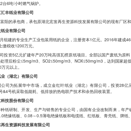
2台6吨/小时燃气锅炉。
江汇丰纸业有限公司
富阳的承包商，承包原湖北宏发再生资源科技发展有限公司的现有厂区和
大纸业有限公司
6月组建的专业生产工业包装用纸的企业，注册资本1亿元。2016年建成460
缴税收1200万元。
，公司投资5亿元扩建年产20万吨高强瓦楞原纸项目。全部以国产废纸为原料，购
理后粉尘≤5mg/m3、SO2≤50mg/m3、NOX≤50mg/m3，达到
0万元以上。
纸业（湖北）有限公司
团公司为拓展华中市场，成立金红叶纸业（湖北）有限公司，投资28亿元
其中3号&4号机采取低能耗、低排放的热电联产技术和余热回收装置。
立科技股份有限公司
种纸研制、开发、生产与销售的专业公司，由国有企业改制而来，年产砂纸
～4.0绝缘纸板、0.08～0.5薄电绝缘纸板和电缆纸、红纸板、青壳纸、
东再生资源科技发展有限公司