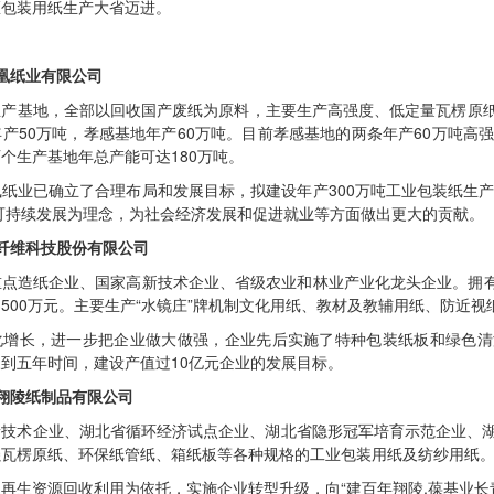
区包装用纸生产大省迈进。
凰纸业有限公司
产基地，全部以回收国产废纸为原料，主要生产高强度、低定量瓦楞原纸，从6
产50万吨，孝感基地年产60万吨。目前孝感基地的两条年产60万吨高
个生产基地年总产能可达180万吨。
纸业已确立了合理布局和发展目标，拟建设年产300万吨工业包装纸生产
色可持续发展为理念，为社会经济发展和促进就业等方面做出更大的贡献。
纤维科技股份有限公司
点造纸企业、国家高新技术企业、省级农业和林业产业化龙头企业。拥有1
税3500万元。主要生产“水镜庄”牌机制文化用纸、教材及教辅用纸、防近视
化增长，进一步把企业做大做强，企业先后实施了特种包装纸板和绿色清
到五年时间，建设产值过10亿元企业的发展目标。
翔陵纸制品有限公司
新技术企业、湖北省循环经济试点企业、湖北省隐形冠军培育示范企业、湖
强瓦楞原纸、环保纸管纸、箱纸板等各种规格的工业包装用纸及纺纱用纸
再生资源回收利用为依托，实施企业转型升级，向“建百年翔陵,葆基业长