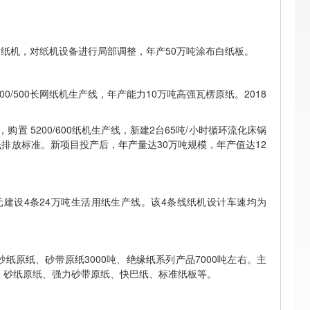
纸机，对纸机设备进行局部调整，年产50万吨涂布白纸板。
0/500长网纸机生产线，年产能力10万吨高强瓦楞原纸。2018
置 5200/600纸机生产线，新建2台65吨/小时循环流化床锅
国家超低排放标准。新项目投产后，年产量达30万吨规模，年产值达12
建设4条24万吨生活用纸生产线。该4条线纸机设计车速均为
原纸、砂带原纸3000吨、绝缘纸系列产品7000吨左右。主
牌纸、砂纸原纸、强力砂带原纸、快巴纸、标准纸板等。