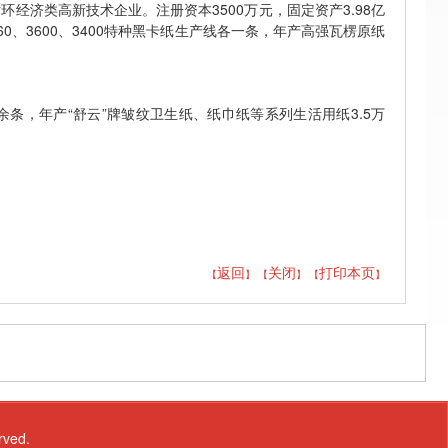
经济类高新技术企业。注册资本3500万元，固定资产3.98亿
60、3600、3400特种黑卡纸生产线各一条，年产高强瓦楞原纸
条，年产“舒云”牌皱纹卫生纸、纸巾纸等系列生活用纸3.5万
返回
关闭
打印本页
【
】 【
】
【
】
ved.