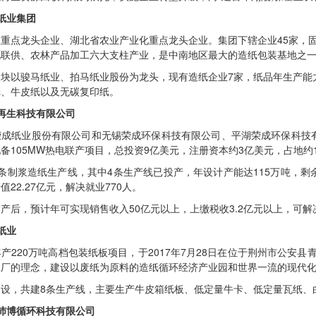
纸业集团
重点龙头企业、湖北省农业产业化重点龙头企业。集团下辖企业45家，固定
电联供、农林产品加工六大支柱产业，是中南地区最大的造纸包装基地之
块以骏马纸业、拍马纸业股份为龙头，现有造纸企业7家，纸品年生产能
纸、牛皮纸以及无碳复印纸。
再生科技有限公司
荣成纸业股份有限公司和无锡荣成环保科技有限公司、平湖荣成环保科技有
备105MW热电联产项目，总投资9亿美元，注册资本约3亿美元，占地约1
条制浆造纸生产线，其中4条生产线已投产，年设计产能达115万吨，剩余1
值22.27亿元，解决就业770人。
产后，预计年可实现销售收入50亿元以上，上缴税收3.2亿元以上，可解
纸业
产220万吨高档包装纸板项目，于2017年7月28日在位于荆州市公安
工厂的理念，建设以废纸为原料的造纸循环经济产业园和世界一流的现代
建设，共建8条生产线，主要生产牛皮箱纸板、低定量牛卡、低定量瓦纸、
沛博循环科技有限公司