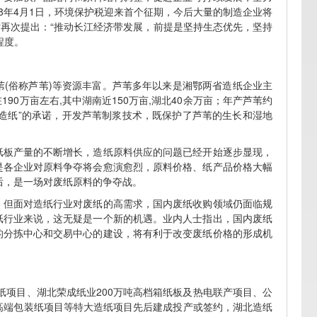
8年4月1日，环境保护税迎来首个征期，今后大量的制造企业将
时再次提出：“推动长江经济带发展，前提是坚持生态优先，坚持
程度。
(俗称芦苇)等资源丰富。芦苇多年以来是湘鄂两省造纸企业主
0万亩左右,其中湖南近150万亩,湖北40余万亩；年产芦苇约
绿色造纸”的承诺，开发芦苇制浆技术，既保护了芦苇的生长和湿地
纸板产量的不断增长，造纸原料供应的问题已经开始逐步显现，
是各企业对原料争夺将会愈演愈烈，原料价格、纸产品价格大幅
后，是一场对废纸原料的争夺战。
。但面对造纸行业对废纸的高需求，国内废纸收购领域仍面临规
纸行业来说，这无疑是一个新的机遇。业内人士指出，国内废纸
的分拣中心和交易中心的建设，将有利于改变废纸价格的形成机
纸项目、湖北荣成纸业200万吨高档箱纸板及热电联产项目、公
吨高端包装纸项目等特大造纸项目先后建成投产或签约，湖北造纸