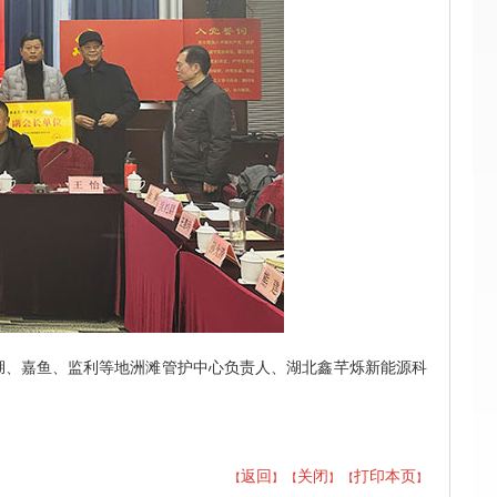
湖、嘉鱼、监利等地洲滩管护中心负责人、湖北鑫芊烁新能源科
返回
关闭
打印本页
【
】 【
】
【
】