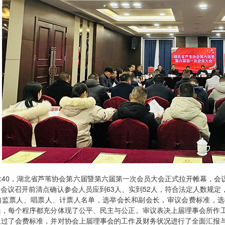
午8:40，湖北省芦苇协会第六届暨第六届第一次会员大会正式拉开帷幕，
会议召开前清点确认参会人员应到63人、实到52人，符合法定人数规
的监票人、唱票人、计票人名单，选举会长和副会长，审议会费标准，选
果，每个程序都充分体现了公平、民主与公正。审议表决上届理事会所作
通过了会费标准，并对协会上届理事会的工作及财务状况进行了全面汇报