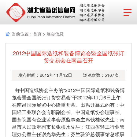
网站首页
当前位置：
首页
>
展会信息
协会动态
2012中国国际造纸和装备博览会暨全国纸张订
行业报告
货交易会在南昌召开
政策法规
发布时间：2012年11月12日 浏览次数：5167次
产品导览
由中国造纸协会主办的“2012中国国际造纸和装备博
览会暨全国纸张订货交易会”于2012年11月6日上午
协会成员
在南昌国际展览中心隆重开幕。出席开幕式的有：中
国轻工业联合会专职副会长、中国造纸协会理事长、
分支机构
国务院国有企业监事会原监事会主席钱桂敬先生；南
昌市人民政府副市长张根水先生；江西省轻工行业管
行业动态
理办公室主任谢光华先生；芬兰驻沪总领事馆总领事