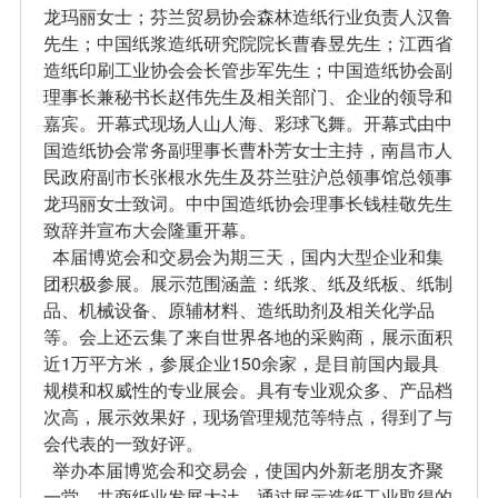
龙玛丽女士；芬兰贸易协会森林造纸行业负责人汉鲁
先生；中国纸浆造纸研究院院长曹春昱先生；江西省
造纸印刷工业协会会长管步军先生；中国造纸协会副
理事长兼秘书长赵伟先生及相关部门、企业的领导和
嘉宾。开幕式现场人山人海、彩球飞舞。开幕式由中
国造纸协会常务副理事长曹朴芳女士主持，南昌市人
民政府副市长张根水先生及芬兰驻沪总领事馆总领事
龙玛丽女士致词。中中国造纸协会理事长钱桂敬先生
致辞并宣布大会隆重开幕。
本届博览会和交易会为期三天，国内大型企业和集
团积极参展。展示范围涵盖：纸浆、纸及纸板、纸制
品、机械设备、原辅材料、造纸助剂及相关化学品
等。会上还云集了来自世界各地的采购商，展示面积
近1万平方米，参展企业150余家，是目前国内最具
规模和权威性的专业展会。具有专业观众多、产品档
次高，展示效果好，现场管理规范等特点，得到了与
会代表的一致好评。
举办本届博览会和交易会，使国内外新老朋友齐聚
一堂，共商纸业发展大计，通过展示造纸工业取得的