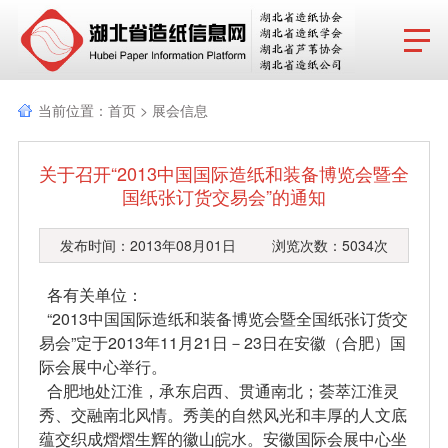
网站首页
当前位置：
首页
>
展会信息
协会动态
关于召开“2013中国国际造纸和装备博览会暨全
行业报告
国纸张订货交易会”的通知
政策法规
发布时间：2013年08月01日 浏览次数：5034次
产品导览
各有关单位：
“2013中国国际造纸和装备博览会暨全国纸张订货交
协会成员
易会”定于2013年11月21日－23日在安徽（合肥）国
际会展中心举行。
分支机构
合肥地处江淮，承东启西、贯通南北；荟萃江淮灵
秀、交融南北风情。秀美的自然风光和丰厚的人文底
行业动态
蕴交织成熠熠生辉的徽山皖水。安徽国际会展中心坐