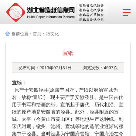
网站首页
当前位置：
首页
>
纸文化
协会动态
宣纸
行业报告
发布时间：2013年07月31日 浏览次数：4907次
政策法规
宣纸：
产品导览
原产于安徽泾县(原属宁国府，产纸以府治宣城为
名，故称“宣纸”)，现主要产于安徽泾县。是中国古代
协会成员
用于书写和绘画的纸。宣纸起于唐代，历代相沿。宣
纸的原产地是安徽省的泾县。此外，泾县附近的宣
分支机构
城、太平（今黄山市黄山区）等地也生产这种纸。到
宋代时期，徽州、池州、宣城等地的造纸业逐渐转移
行业动态
集中于泾县。当时泾县为宁国府管辖，宁国府治在今